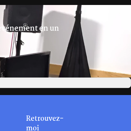
 événement en un
Retrouvez-
moi