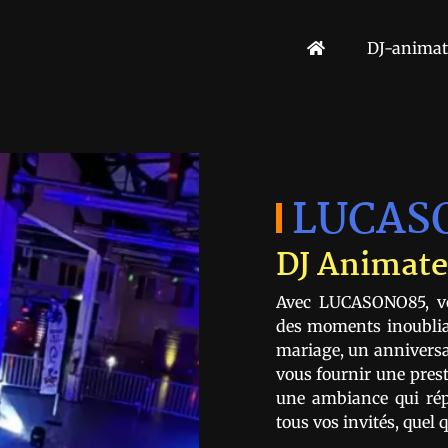
DJ-animat
LUCAS
DJ Animate
Avec LUCASONO85, v
des moments inoubliab
mariage, un anniversai
vous fournir une prest
une ambiance qui rép
tous vos invités, quel q