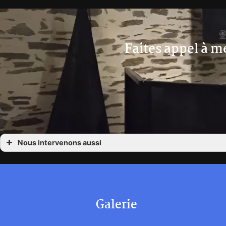
Faites appel à 
Nous intervenons aussi
DJ Animateur Angers
DJ Animateur Bressuire
DJ Animateur Chateaubriand
DJ Animateur Cholet
DJ Animateur La Roche Sur Yon
DJ Animateur La Rochelle
Galerie
DJ Animateur Les Herbiers
DJ Animateur Les Sables D’Olonne
DJ Animateur Noirmoutier
DJ Animateur Challans