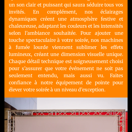
un son clair et puissant qui saura séduire tous vos
invités. En complément, nos éclairages
dynamiques créent une atmosphère festive et
chaleureuse, adaptant les couleurs et les intensités
selon l’ambiance souhaitée. Pour ajouter une
touche spectaculaire à votre soirée, nos machines
à fumée lourde viennent sublimer les effets
lumineux, créant une dimension visuelle unique.
Chaque détail technique est soigneusement choisi
pour s’assurer que votre événement ne soit pas
seulement entendu, mais aussi vu. Faites
confiance à notre équipement de pointe pour
élever votre soirée à un niveau d’exception.