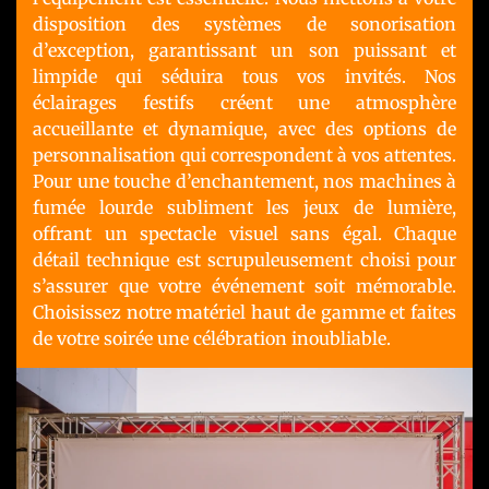
disposition des systèmes de sonorisation
d’exception, garantissant un son puissant et
limpide qui séduira tous vos invités. Nos
éclairages festifs créent une atmosphère
accueillante et dynamique, avec des options de
personnalisation qui correspondent à vos attentes.
Pour une touche d’enchantement, nos machines à
fumée lourde subliment les jeux de lumière,
offrant un spectacle visuel sans égal. Chaque
détail technique est scrupuleusement choisi pour
s’assurer que votre événement soit mémorable.
Choisissez notre matériel haut de gamme et faites
de votre soirée une célébration inoubliable.