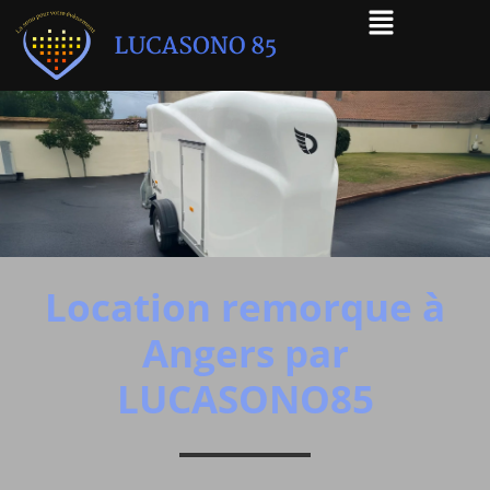
Location remorque à
Angers par
LUCASONO85