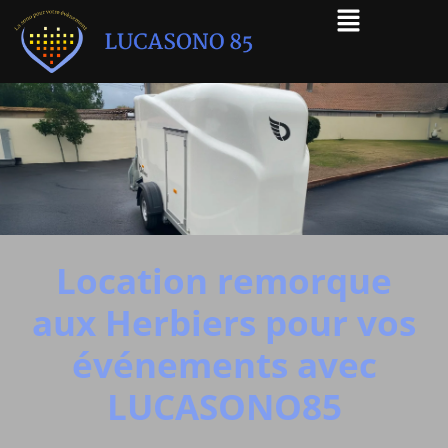
Location remorque
aux Herbiers pour vos
événements avec
LUCASONO85