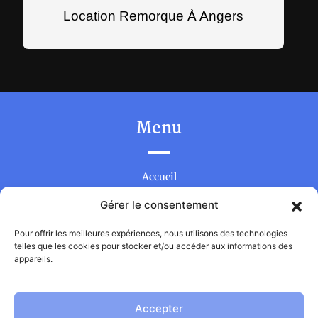
Location Remorque À Angers
Menu
Accueil
DJ-animateur
Gérer le consentement
Location de matériel événementiel
Pour offrir les meilleures expériences, nous utilisons des technologies
telles que les cookies pour stocker et/ou accéder aux informations des
Contact
appareils.
Accepter